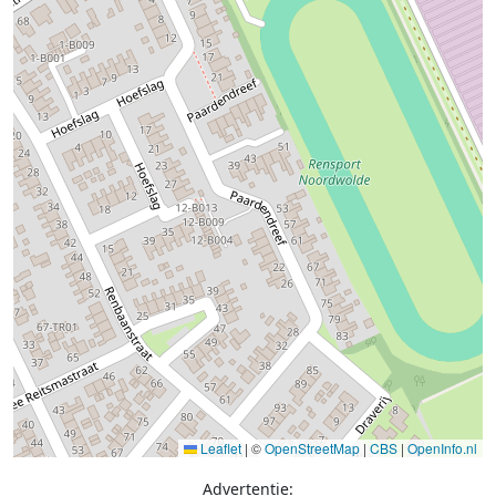
Leaflet
|
©
OpenStreetMap
|
CBS
|
OpenInfo.nl
Advertentie: