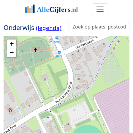
Onderwijs
(legenda)
+
−