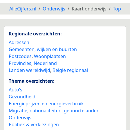
AlleCijfers.nl
Onderwijs
Kaart onderwijs
Top
Regionale overzichten:
Adressen
Gemeenten, wijken en buurten
Postcodes
,
Woonplaatsen
Provincies
,
Nederland
Landen wereldwijd
,
België regionaal
Thema overzichten:
Auto’s
Gezondheid
Energieprijzen en energieverbruik
Migratie, nationaliteiten, geboortelanden
Onderwijs
Politiek & verkiezingen