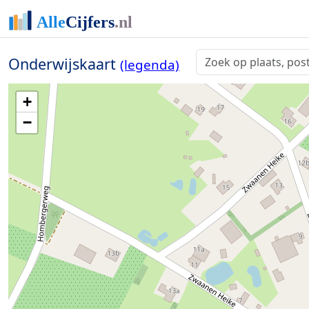
Onderwijskaart
(legenda)
+
−