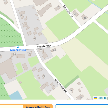
Leaflet
|