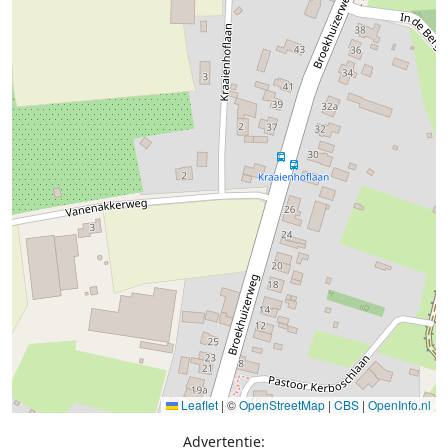
Leaflet
|
©
OpenStreetMap
|
CBS
|
OpenInfo.nl
Advertentie: