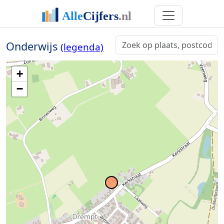
Onderwijs
(legenda)
+
−