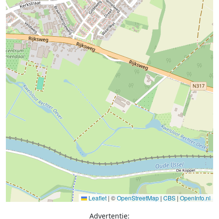
Leaflet
|
©
OpenStreetMap
|
CBS
|
OpenInfo.nl
Advertentie: