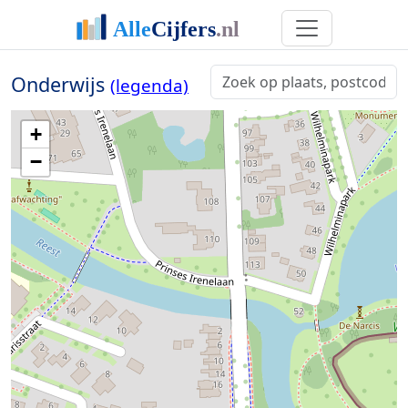
Onderwijs
(legenda)
+
−