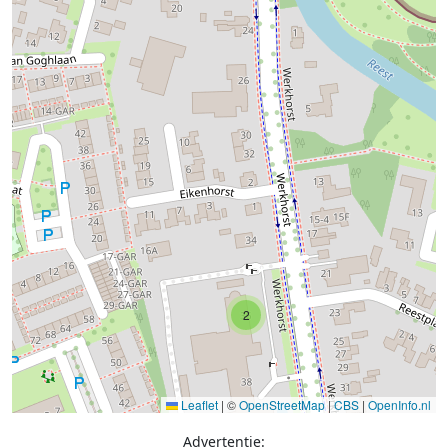
2
Leaflet
|
©
OpenStreetMap
|
CBS
|
OpenInfo.nl
Advertentie: