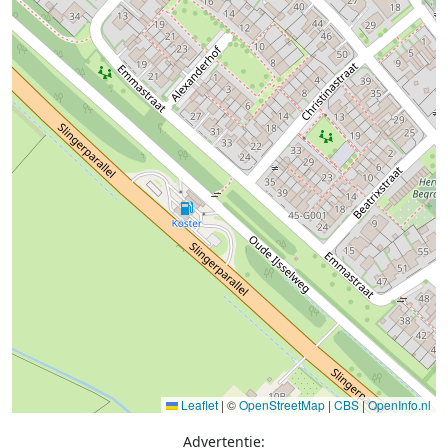
Leaflet
|
©
OpenStreetMap
|
CBS
|
OpenInfo.nl
Advertentie: