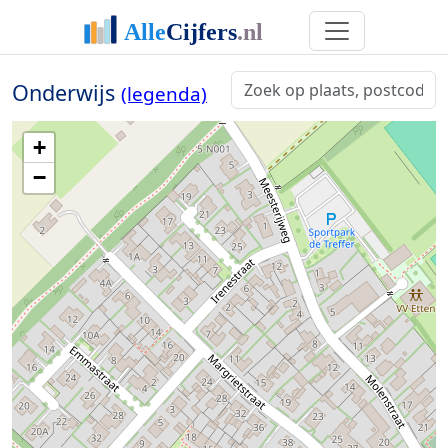
Onderwijs
(legenda)
+
−