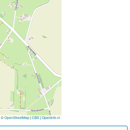
©
OpenStreetMap
|
CBS
|
OpenInfo.nl