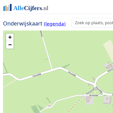
Onderwijskaart
(legenda)
+
−