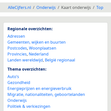
AlleCijfers.nl
Onderwijs
Kaart onderwijs
Top
Regionale overzichten:
Adressen
Gemeenten, wijken en buurten
Postcodes
,
Woonplaatsen
Provincies
,
Nederland
Landen wereldwijd
,
België regionaal
Thema overzichten:
Auto’s
Gezondheid
Energieprijzen en energieverbruik
Migratie, nationaliteiten, geboortelanden
Onderwijs
Politiek & verkiezingen