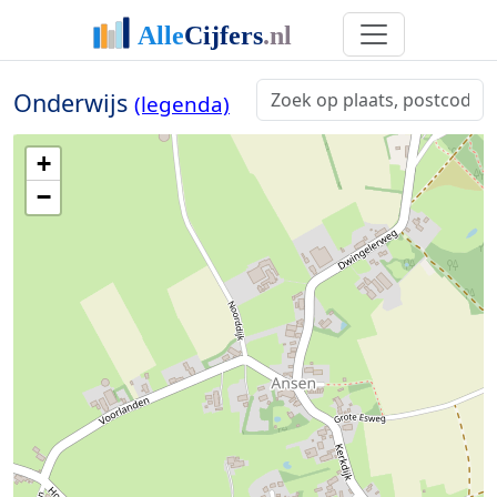
Onderwijs
(legenda)
+
−