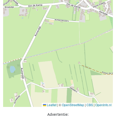
Leaflet
|
©
OpenStreetMap
|
CBS
|
OpenInfo.nl
Advertentie: