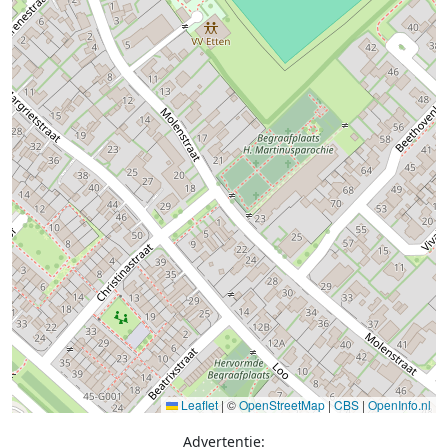
Leaflet
|
©
OpenStreetMap
|
CBS
|
OpenInfo.nl
Advertentie: