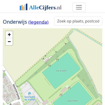
Onderwijs
(legenda)
+
−