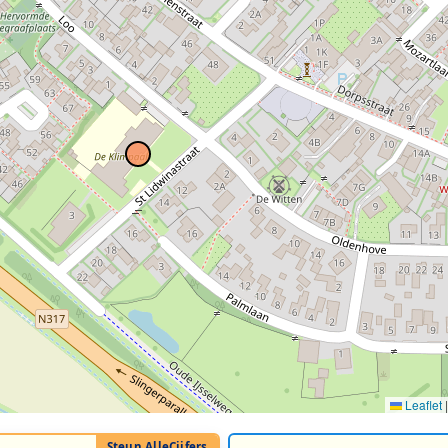
Leaflet
|