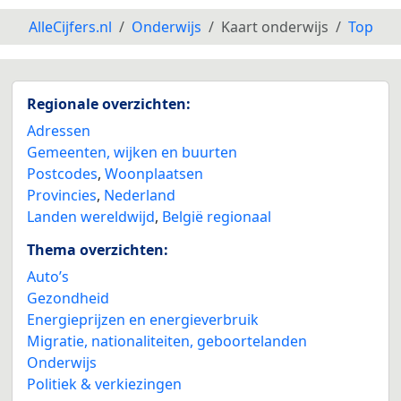
AlleCijfers.nl
Onderwijs
Kaart onderwijs
Top
Regionale overzichten:
Adressen
Gemeenten, wijken en buurten
Postcodes
,
Woonplaatsen
Provincies
,
Nederland
Landen wereldwijd
,
België regionaal
Thema overzichten:
Auto’s
Gezondheid
Energieprijzen en energieverbruik
Migratie, nationaliteiten, geboortelanden
Onderwijs
Politiek & verkiezingen