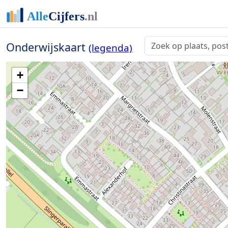
Onderwijskaart
(legenda)
+
−