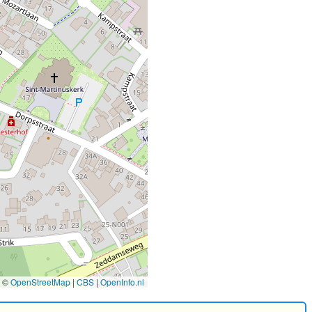
©
OpenStreetMap
|
CBS
|
OpenInfo.nl