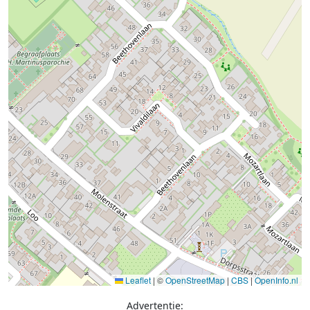
Leaflet
|
©
OpenStreetMap
|
CBS
|
OpenInfo.nl
Advertentie: