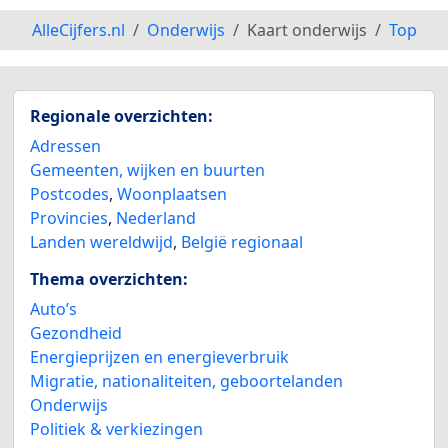
AlleCijfers.nl
Onderwijs
Kaart onderwijs
Top
Regionale overzichten:
Adressen
Gemeenten, wijken en buurten
Postcodes
,
Woonplaatsen
Provincies
,
Nederland
Landen wereldwijd
,
België regionaal
Thema overzichten:
Auto’s
Gezondheid
Energieprijzen en energieverbruik
Migratie, nationaliteiten, geboortelanden
Onderwijs
Politiek & verkiezingen