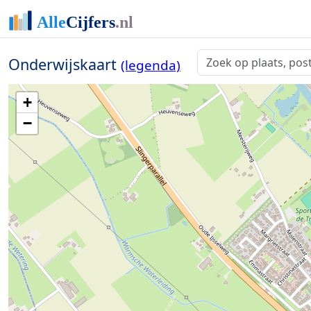
Onderwijskaart
(legenda)
+
−