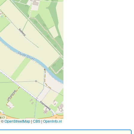
©
OpenStreetMap
|
CBS
|
OpenInfo.nl