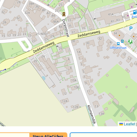
Leaflet
|