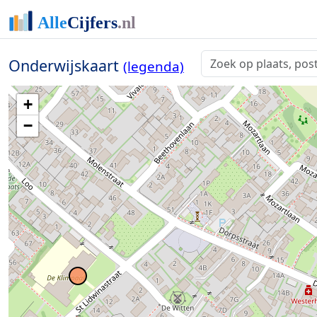
Onderwijskaart
(legenda)
+
−