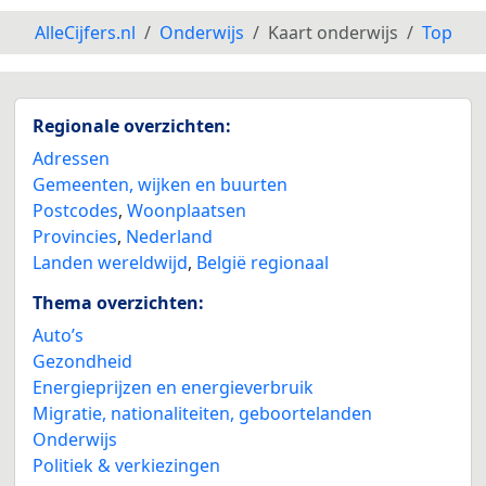
AlleCijfers.nl
Onderwijs
Kaart onderwijs
Top
Regionale overzichten:
Adressen
Gemeenten, wijken en buurten
Postcodes
,
Woonplaatsen
Provincies
,
Nederland
Landen wereldwijd
,
België regionaal
Thema overzichten:
Auto’s
Gezondheid
Energieprijzen en energieverbruik
Migratie, nationaliteiten, geboortelanden
Onderwijs
Politiek & verkiezingen