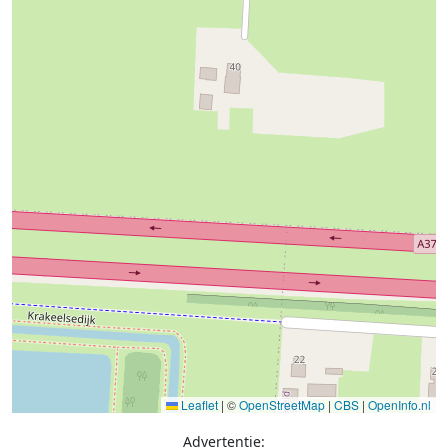
Leaflet
|
©
OpenStreetMap
|
CBS
|
OpenInfo.nl
Advertentie: