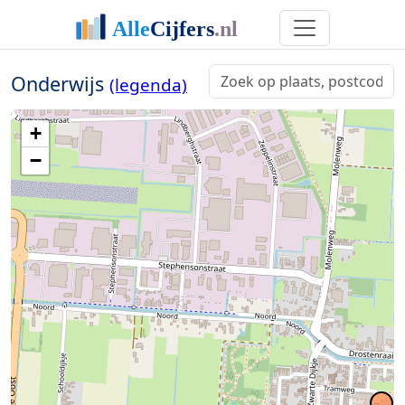
Onderwijs
(legenda)
+
−