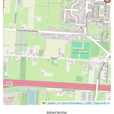
Leaflet
|
©
OpenStreetMap
|
CBS
|
OpenInfo.nl
Advertentie: