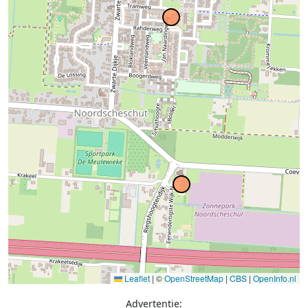
Leaflet
|
©
OpenStreetMap
|
CBS
|
OpenInfo.nl
Advertentie: