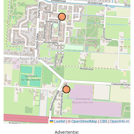
Leaflet
|
©
OpenStreetMap
|
CBS
|
OpenInfo.nl
Advertentie: