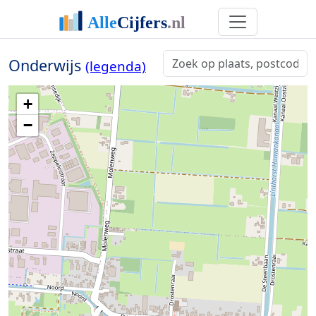
Onderwijs
(legenda)
+
−