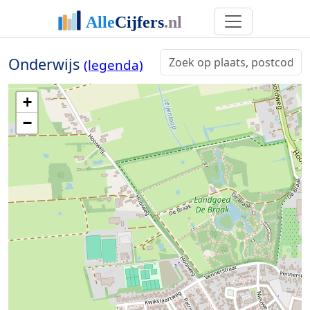
Onderwijs
(legenda)
+
−