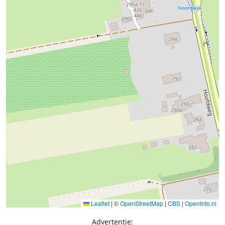
Leaflet
|
©
OpenStreetMap
|
CBS
|
OpenInfo.nl
Advertentie: