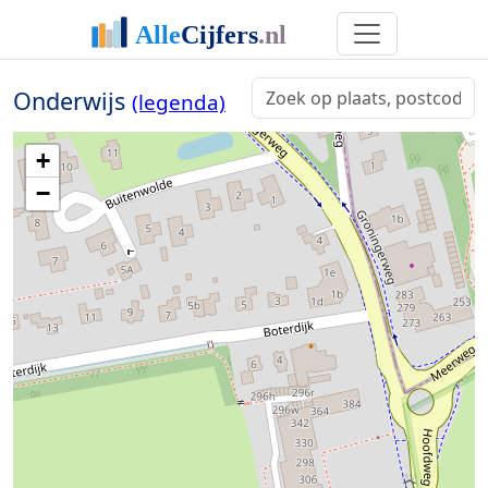
Onderwijs
(legenda)
+
−