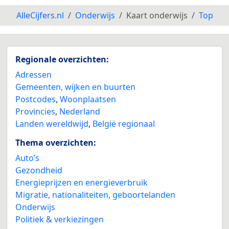
AlleCijfers.nl
Onderwijs
Kaart onderwijs
Top
Regionale overzichten:
Adressen
Gemeenten, wijken en buurten
Postcodes
,
Woonplaatsen
Provincies
,
Nederland
Landen wereldwijd
,
België regionaal
Thema overzichten:
Auto’s
Gezondheid
Energieprijzen en energieverbruik
Migratie, nationaliteiten, geboortelanden
Onderwijs
Politiek & verkiezingen