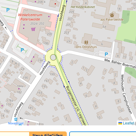
Leaflet
|