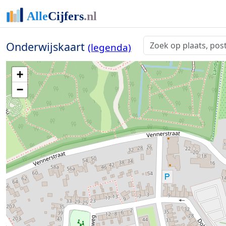
Onderwijskaart
(legenda)
+
−