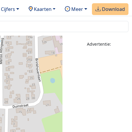
Cijfers
Kaarten
Meer
Download
Advertentie: