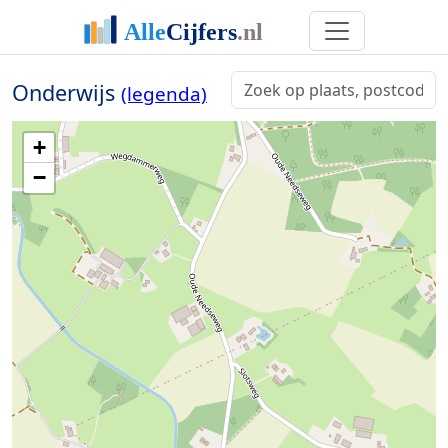
Onderwijs
(legenda)
+
−