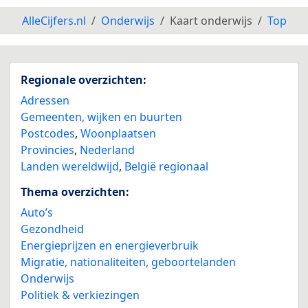
AlleCijfers.nl
Onderwijs
Kaart onderwijs
Top
Regionale overzichten:
Adressen
Gemeenten, wijken en buurten
Postcodes
,
Woonplaatsen
Provincies
,
Nederland
Landen wereldwijd
,
België regionaal
Thema overzichten:
Auto’s
Gezondheid
Energieprijzen en energieverbruik
Migratie, nationaliteiten, geboortelanden
Onderwijs
Politiek & verkiezingen