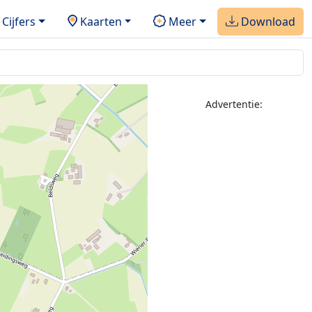
Cijfers
Kaarten
Meer
Download
Advertentie: