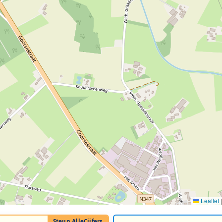
Leaflet
|