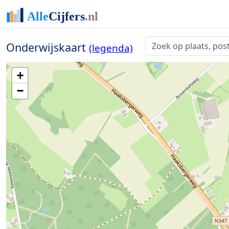
Onderwijskaart
(legenda)
+
−