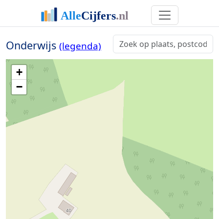
Onderwijs
(legenda)
+
−