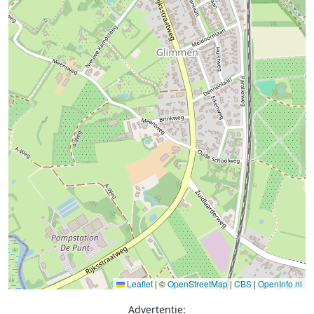
Leaflet
|
©
OpenStreetMap
|
CBS
|
OpenInfo.nl
Advertentie: