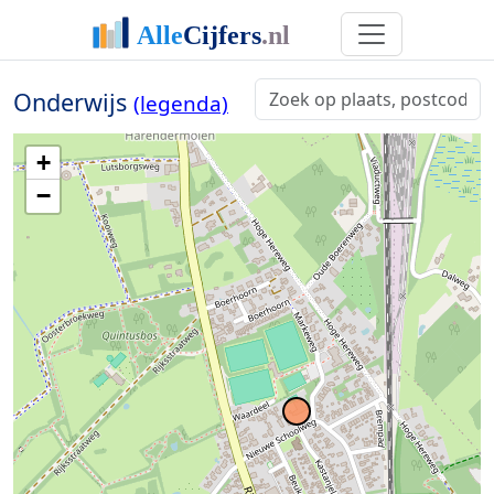
Onderwijs
(legenda)
+
−