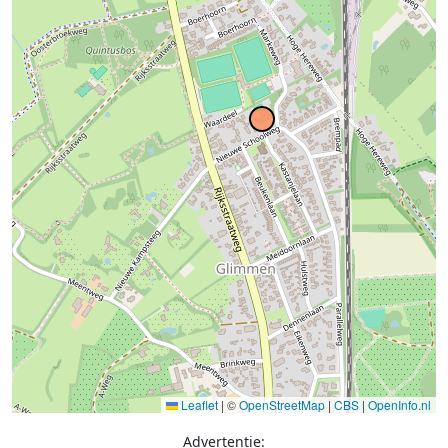
Leaflet
|
©
OpenStreetMap
|
CBS
|
OpenInfo.nl
Advertentie: