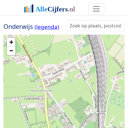
Onderwijs
(legenda)
+
−