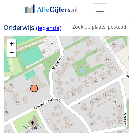
Onderwijs
(legenda)
+
−