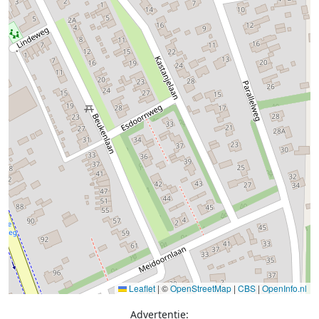
Leaflet
|
©
OpenStreetMap
|
CBS
|
OpenInfo.nl
Advertentie: