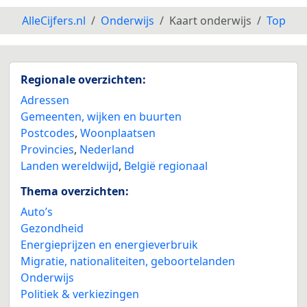
AlleCijfers.nl
Onderwijs
Kaart onderwijs
Top
Regionale overzichten:
Adressen
Gemeenten, wijken en buurten
Postcodes
,
Woonplaatsen
Provincies
,
Nederland
Landen wereldwijd
,
België regionaal
Thema overzichten:
Auto’s
Gezondheid
Energieprijzen en energieverbruik
Migratie, nationaliteiten, geboortelanden
Onderwijs
Politiek & verkiezingen