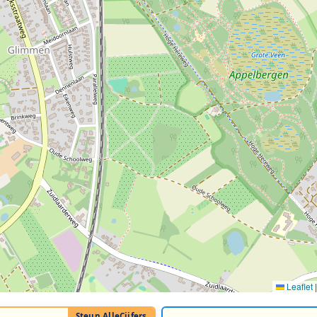
Leaflet
|