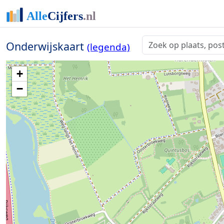
Onderwijskaart
(legenda)
+
−