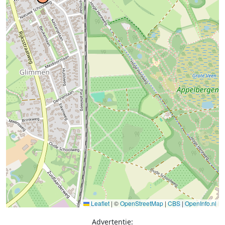
Leaflet
|
©
OpenStreetMap
|
CBS
|
OpenInfo.nl
Advertentie: