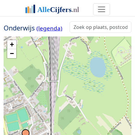
Onderwijs
(legenda)
+
−