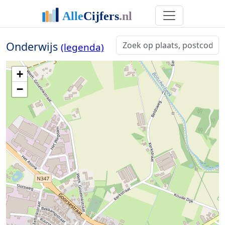
Onderwijs
(legenda)
+
−