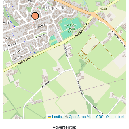
Leaflet
|
©
OpenStreetMap
|
CBS
|
OpenInfo.nl
Advertentie: