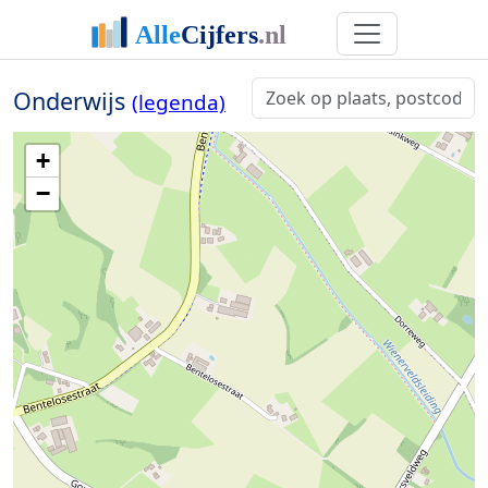
Onderwijs
(legenda)
+
−