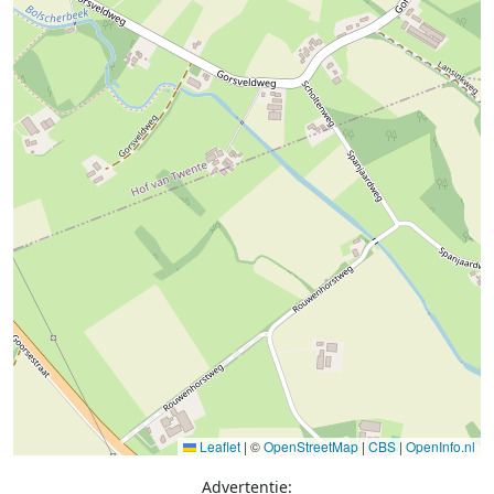
Leaflet
|
©
OpenStreetMap
|
CBS
|
OpenInfo.nl
Advertentie: