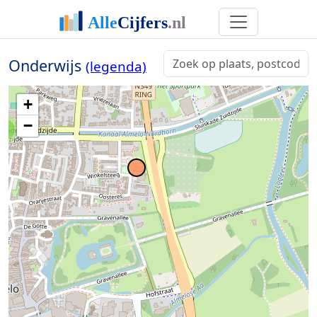
Onderwijs
(legenda)
+
−
3