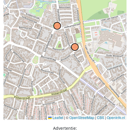
Leaflet
|
©
OpenStreetMap
|
CBS
|
OpenInfo.nl
Advertentie: