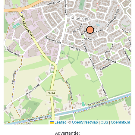
Leaflet
|
©
OpenStreetMap
|
CBS
|
OpenInfo.nl
Advertentie: