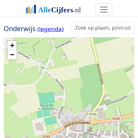
Onderwijs
(legenda)
+
−