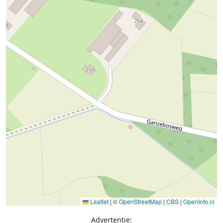
Leaflet
|
©
OpenStreetMap
|
CBS
|
OpenInfo.nl
Advertentie: