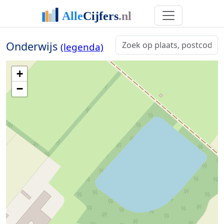
Onderwijs
(legenda)
+
−