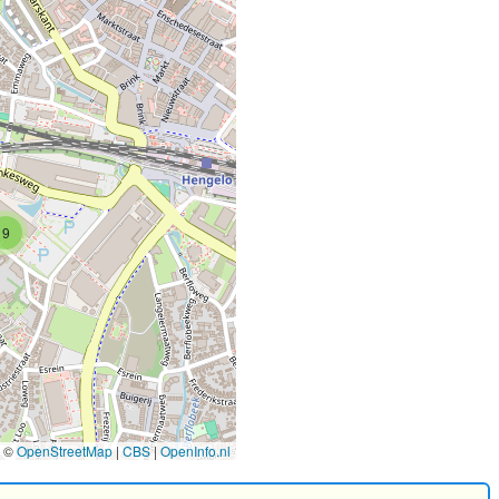
9
©
OpenStreetMap
|
CBS
|
OpenInfo.nl