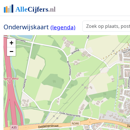
Onderwijskaart
(legenda)
+
−