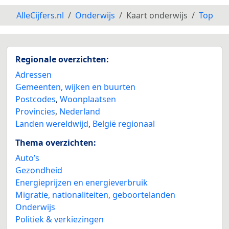
AlleCijfers.nl
Onderwijs
Kaart onderwijs
Top
Regionale overzichten:
Adressen
Gemeenten, wijken en buurten
Postcodes
,
Woonplaatsen
Provincies
,
Nederland
Landen wereldwijd
,
België regionaal
Thema overzichten:
Auto’s
Gezondheid
Energieprijzen en energieverbruik
Migratie, nationaliteiten, geboortelanden
Onderwijs
Politiek & verkiezingen