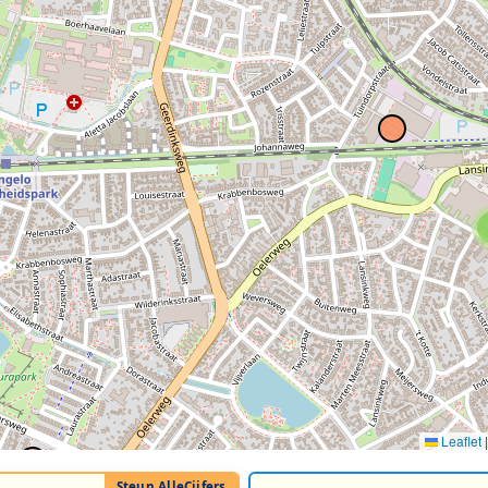
Leaflet
|