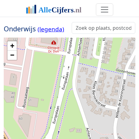
Onderwijs
(legenda)
+
−