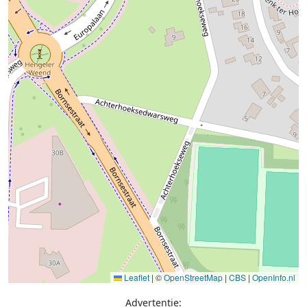
Leaflet
|
©
OpenStreetMap
|
CBS
|
OpenInfo.nl
Advertentie: