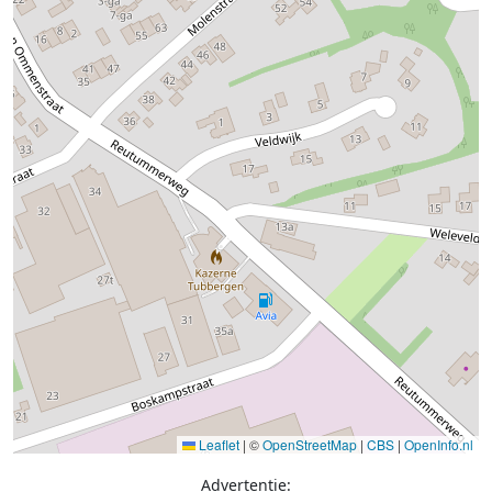
Leaflet
|
©
OpenStreetMap
|
CBS
|
OpenInfo.nl
Advertentie: