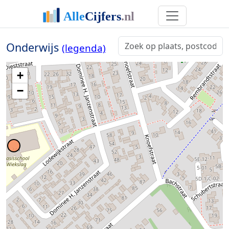
Onderwijs
(legenda)
+
−