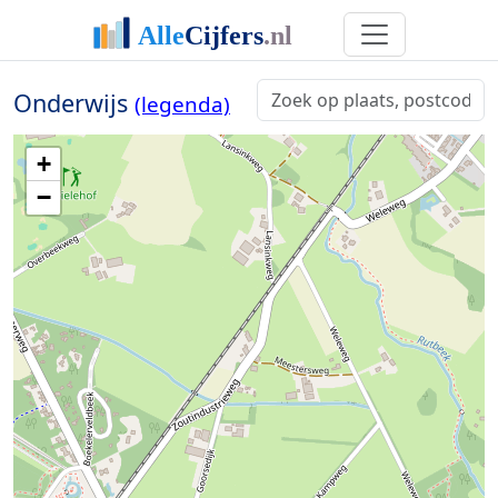
Onderwijs
(legenda)
+
−