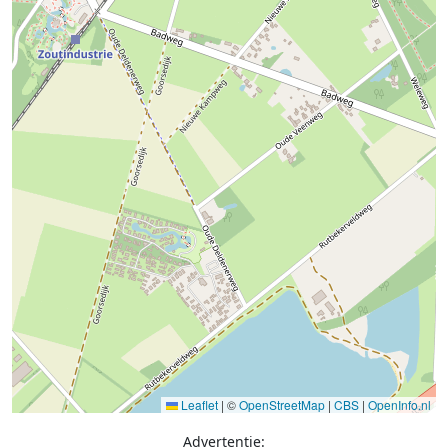
Leaflet
|
©
OpenStreetMap
|
CBS
|
OpenInfo.nl
Advertentie: