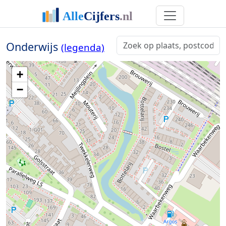
Onderwijs
(legenda)
+
−