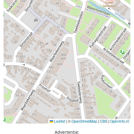
Leaflet
|
©
OpenStreetMap
|
CBS
|
OpenInfo.nl
Advertentie: