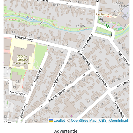
Leaflet
|
©
OpenStreetMap
|
CBS
|
OpenInfo.nl
Advertentie: