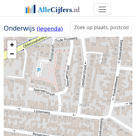
Onderwijs
(legenda)
+
−