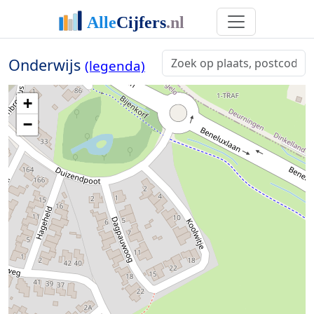
Onderwijs
(legenda)
+
−