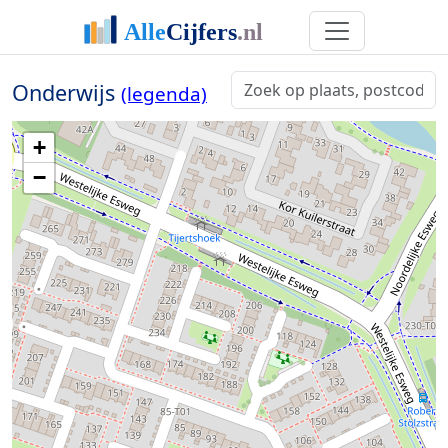
Onderwijs
(legenda)
+
−