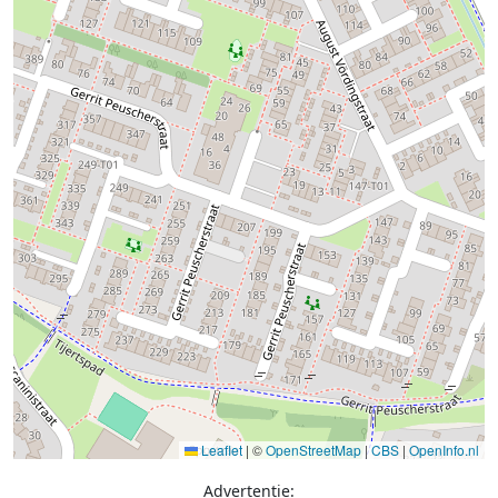
Leaflet
|
©
OpenStreetMap
|
CBS
|
OpenInfo.nl
Advertentie: