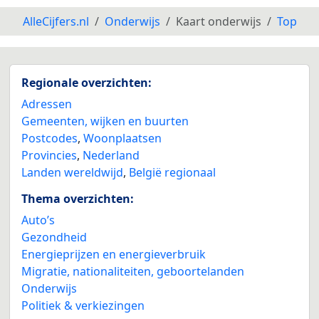
AlleCijfers.nl
Onderwijs
Kaart onderwijs
Top
Regionale overzichten:
Adressen
Gemeenten, wijken en buurten
Postcodes
,
Woonplaatsen
Provincies
,
Nederland
Landen wereldwijd
,
België regionaal
Thema overzichten:
Auto’s
Gezondheid
Energieprijzen en energieverbruik
Migratie, nationaliteiten, geboortelanden
Onderwijs
Politiek & verkiezingen