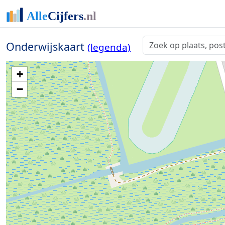
Onderwijskaart
(legenda)
+
−