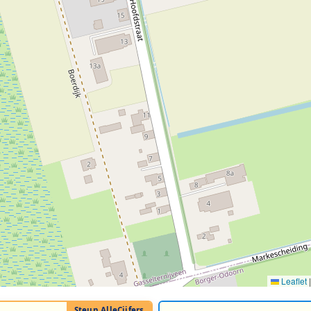
Leaflet
|