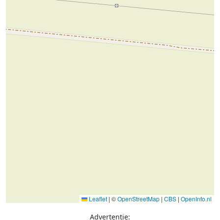
Leaflet
|
©
OpenStreetMap
|
CBS
|
OpenInfo.nl
Advertentie: