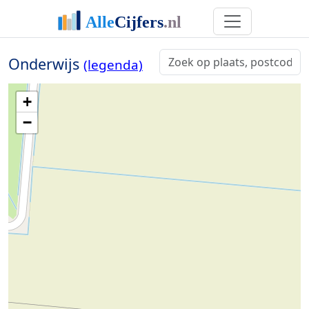
Onderwijs
(legenda)
+
−