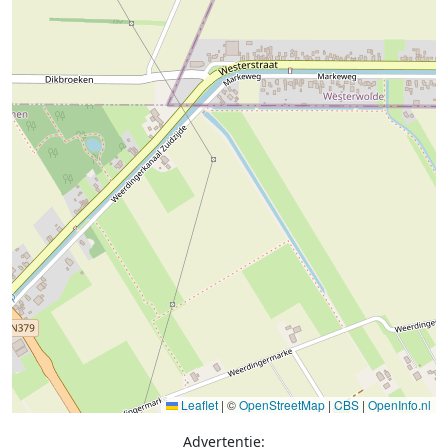
Leaflet
|
©
OpenStreetMap
|
CBS
|
OpenInfo.nl
Advertentie: