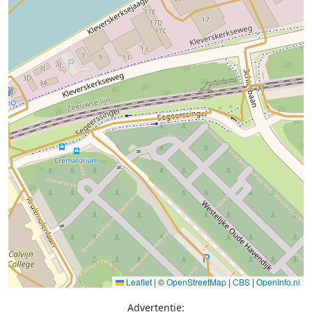
Leaflet
|
©
OpenStreetMap
|
CBS
|
OpenInfo.nl
Advertentie: