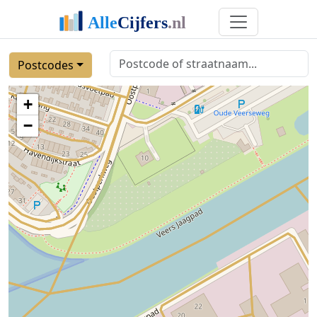
Postcodes
+
−