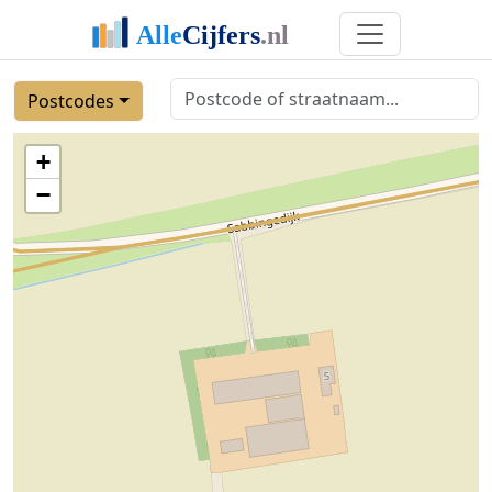
Postcodes
+
−