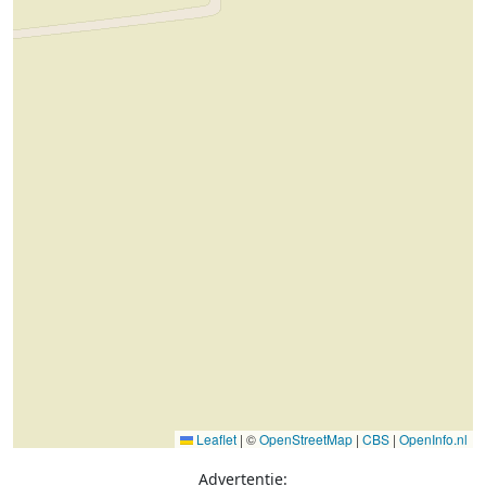
Leaflet
|
©
OpenStreetMap
|
CBS
|
OpenInfo.nl
Advertentie: