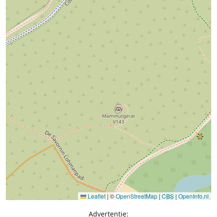
Leaflet
|
©
OpenStreetMap
|
CBS
|
OpenInfo.nl
Advertentie: