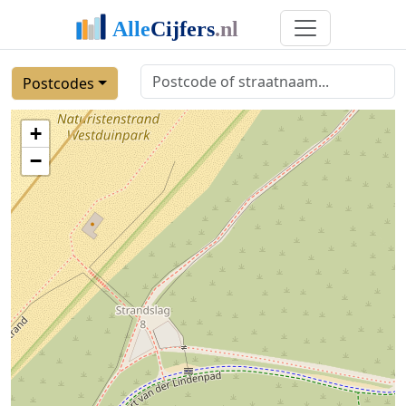
Postcodes
+
−