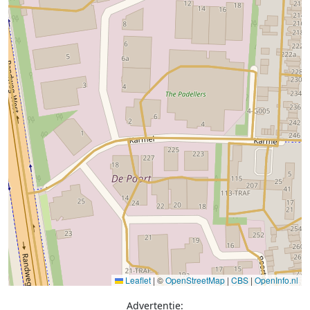
Leaflet
|
©
OpenStreetMap
|
CBS
|
OpenInfo.nl
Advertentie: