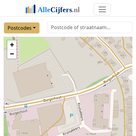
Postcodes
+
−