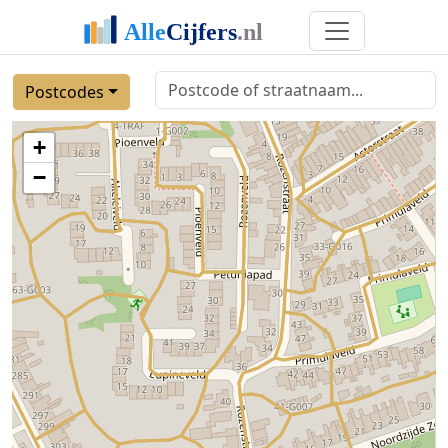
Postcodes
+
−