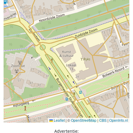
Leaflet
|
©
OpenStreetMap
|
CBS
|
OpenInfo.nl
Advertentie: