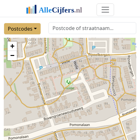
Postcodes
+
−