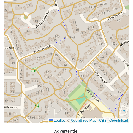
Leaflet
|
©
OpenStreetMap
|
CBS
|
OpenInfo.nl
Advertentie: